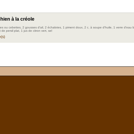
hien à la créole
es ou cebettes, 2 gousses d'ail, 2 échalotes, 1 piment doux, 2 c. à soupe d'huile, 1 verre d'eau b
de persil plat, 1 jus de citron vert, sel
(s)