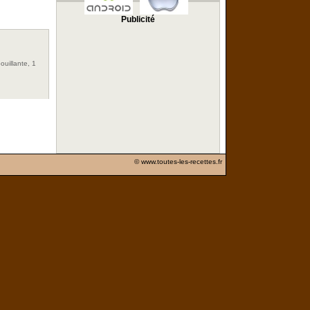
Publicité
ouillante, 1
© www.toutes-les-recettes.fr