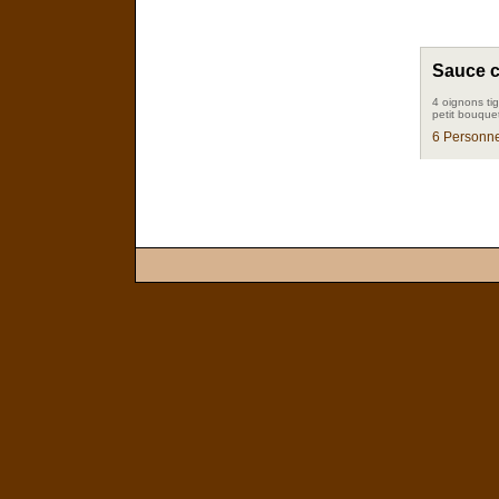
Sauce c
4 oignons tig
petit bouquet 
6 Personne