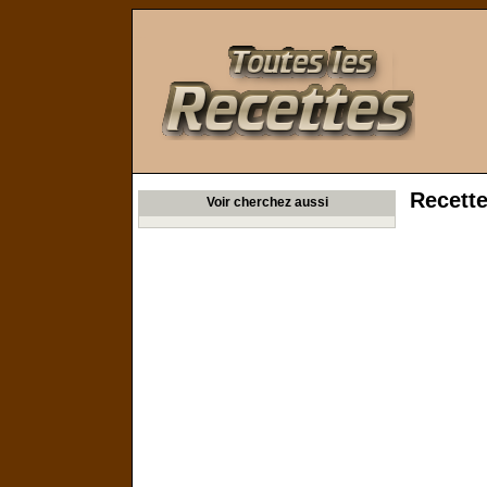
Toutes les Recettes
Recett
Voir cherchez aussi