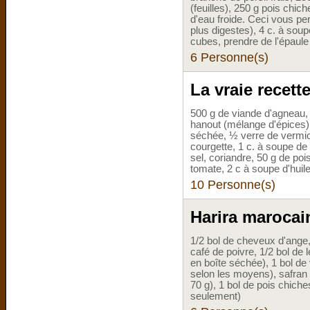
(feuilles), 250 g pois chic
d'eau froide. Ceci vous pe
plus digestes), 4 c. à soup
cubes, prendre de l'épaule 
6 Personne(s)
La vraie recett
500 g de viande d'agneau, 2
hanout (mélange d'épices),
séchée, ½ verre de vermice
courgette, 1 c. à soupe de
sel, coriandre, 50 g de poi
tomate, 2 c à soupe d'huil
10 Personne(s)
Harira marocai
1/2 bol de cheveux d'ange,
café de poivre, 1/2 bol de l
en boîte séchée), 1 bol d
selon les moyens), safran c
70 g), 1 bol de pois chiche
seulement)