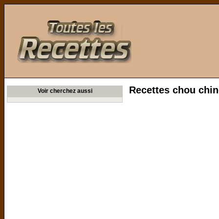
Toutes les Recettes
Recettes chou chino
Voir cherchez aussi