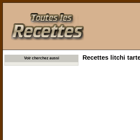
Toutes les Recettes
Recettes litchi tart
Voir cherchez aussi