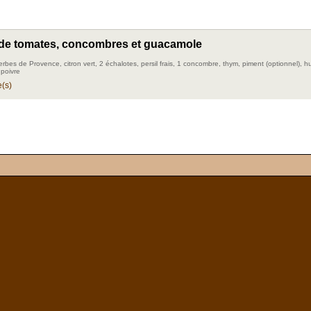
 de tomates, concombres et guacamole
rbes de Provence, citron vert, 2 échalotes, persil frais, 1 concombre, thym, piment (optionnel), huil
 poivre
(s)