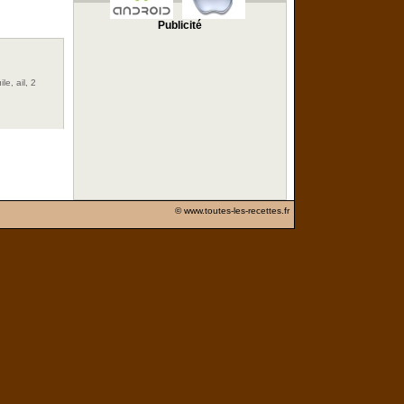
Publicité
e, ail, 2
© www.toutes-les-recettes.fr