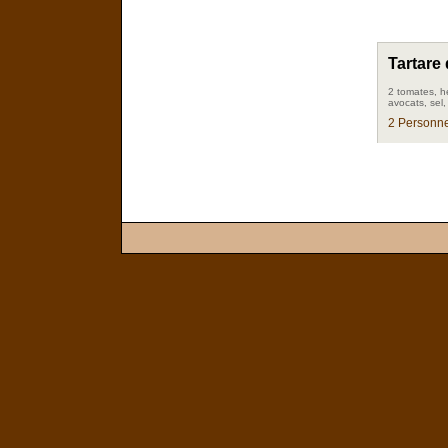
Tartare
2 tomates, he
avocats, sel,
2 Personne