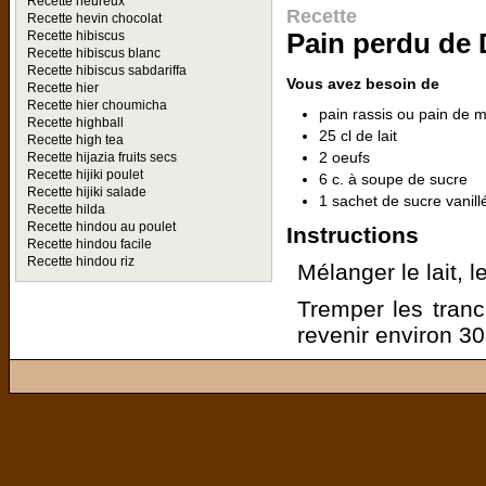
Recette heureux
Recette
Recette hevin chocolat
Recette hibiscus
Pain perdu de 
Recette hibiscus blanc
Recette hibiscus sabdariffa
Vous avez besoin de
Recette hier
Recette hier choumicha
pain rassis ou pain de m
Recette highball
25 cl de lait
Recette high tea
2 oeufs
Recette hijazia fruits secs
Recette hijiki poulet
6 c. à soupe de sucre
Recette hijiki salade
1 sachet de sucre vanill
Recette hilda
Recette hindou au poulet
Instructions
Recette hindou facile
Recette hindou riz
Mélanger le lait, l
Tremper les tranc
revenir environ 3