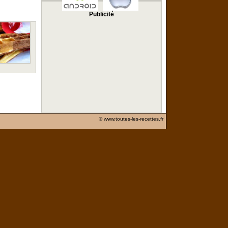
Publicité
© www.toutes-les-recettes.fr