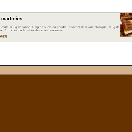
 marbrées
, 3 œufs, 300g de farine, 180g de sucre en poudre, 1 sachet de levure chimique, 110g de
sel, 1 c. à soupe bombée de cacao non sucré
e(s)