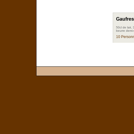
Gaufres
50cl de lait
beurre demi-
10 Personn