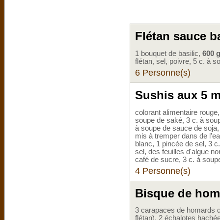
Flétan sauce ba
1 bouquet de basilic,
600 g
flétan, sel, poivre, 5 c. à s
6 Personne(s)
Sushis aux 5 
colorant alimentaire rouge,
soupe de saké, 3 c. à sou
à soupe de sauce de soja, 
mis à tremper dans de l'ea
blanc, 1 pincée de sel, 3 c
sel, des feuilles d'algue n
café de sucre, 3 c. à soup
4 Personne(s)
Bisque de homa
3 carapaces de homards dé
flétan), 2 échalotes haché