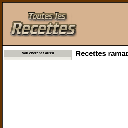
Toutes les Recettes
Recettes ramad
Voir cherchez aussi