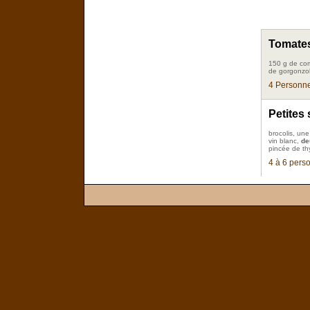
Tomates
150 g de com
de gorgonzo
4 Personne
Petites
brocolis, une
vin blanc,
de
pincée de thy
4 à 6 pers