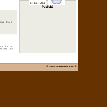
Publicité
olive, 150 g
vre, 2 dl de
 liquide, une
© www.toutes-les-recettes.fr