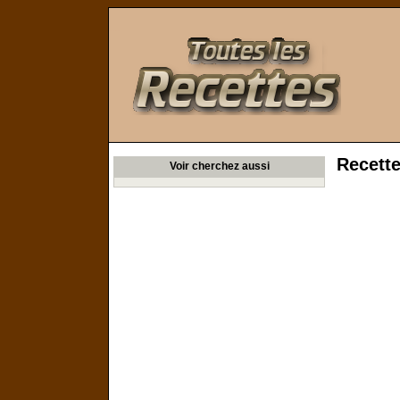
Toutes les Recettes
Recett
Voir cherchez aussi