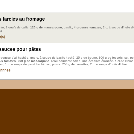
 farcies au fromage
té, 8 oeufs de caille,
120 g de mascarpone
, basilic,
4 grosses tomates
, 2 c. à soupe d'huile d'
la
(s)
 sauces pour pâtes
 gousse d'ail hachée, une c. à soupe de basilic haché, 25 g de beurre, 300 g de brocolis, sel, poi
ux tomates
,
200 g de mascarpone
, l'eau bouillante salée, une échalote émincée, 5 cl de crème
m, 1 c. à soupe de persil haché, sel, poivre, 250 g de crevettes, 2 c. à soupe d'huile d'olive
onnnes