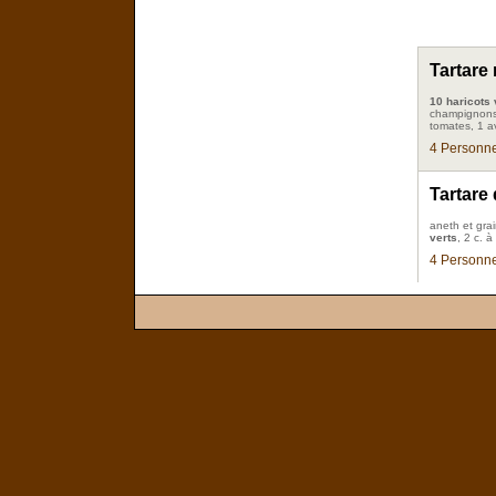
Tartare
10 haricots 
champignons 
tomates, 1 a
4 Personne
Tartare
aneth et grai
verts
, 2 c. 
4 Personne