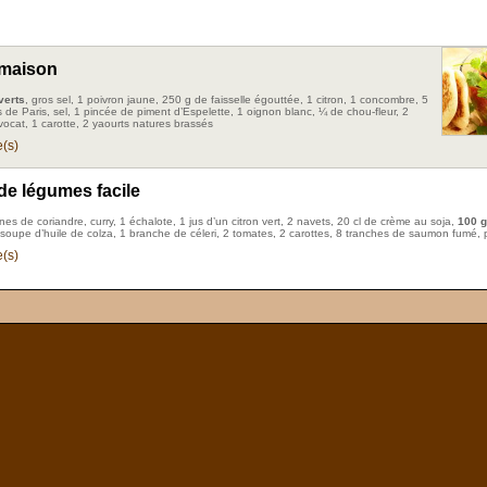
 maison
verts
, gros sel, 1 poivron jaune, 250 g de faisselle égouttée, 1 citron, 1 concombre, 5
de Paris, sel, 1 pincée de piment d’Espelette, 1 oignon blanc, ¼ de chou-fleur, 2
vocat, 1 carotte, 2 yaourts natures brassés
(s)
 de légumes facile
nes de coriandre, curry, 1 échalote, 1 jus d’un citron vert, 2 navets, 20 cl de crème au soja,
100 g
à soupe d’huile de colza, 1 branche de céleri, 2 tomates, 2 carottes, 8 tranches de saumon fumé, 
(s)