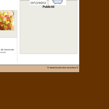
Publicité
 de haricots
poivre
© www.toutes-les-recettes.fr