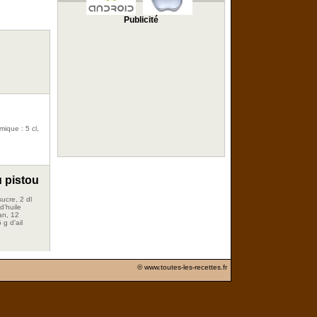
Publicité
mique : 5 cl,
u pistou
sucre, 2 dl
 d’huile
an, 12
5 g d’ail
© www.toutes-les-recettes.fr