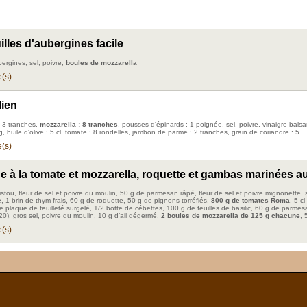
uilles d'aubergines facile
bergines, sel, poivre,
boules de mozzarella
(s)
lien
: 3 tranches,
mozzarella : 8 tranches
, pousses d'épinards : 1 poignée, sel, poivre, vinaigre balsa
, huile d'olive : 5 cl, tomate : 8 rondelles, jambon de parme : 2 tranches, grain de coriandre : 5
(s)
ine à la tomate et mozzarella, roquette et gambas marinées a
pistou, fleur de sel et poivre du moulin, 50 g de parmesan râpé, fleur de sel et poivre mignonette, 
ve, 1 brin de thym frais, 60 g de roquette, 50 g de pignons torréfiés,
800 g de tomates Roma
, 5 cl
de plaque de feuilleté surgelé, 1/2 botte de cébettes, 100 g de feuilles de basilic, 60 g de parmes
0), gros sel, poivre du moulin, 10 g d’ail dégermé,
2 boules de mozzarella de 125 g chacune
, 
(s)