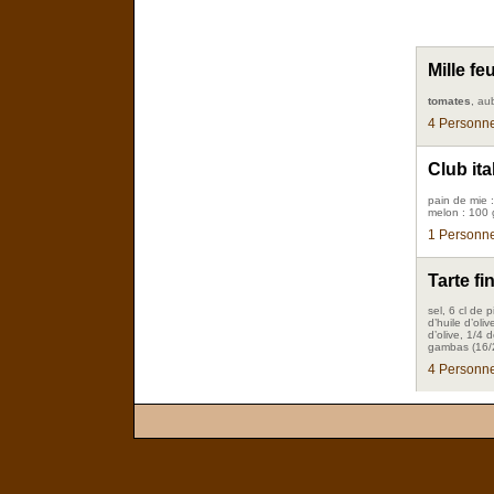
Mille fe
tomates
, au
4 Personne
Club ita
pain de mie 
melon : 100 g
1 Personne
Tarte f
sel, 6 cl de 
d’huile d’oli
d’olive, 1/4 
gambas (16/2
4 Personne