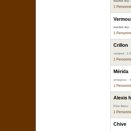
martini dry :
1 Personne
Vermout
martini dry :
1 Personne
Crillon
campari : 1.5
1 Personne
Mérida
armagnac : 4 
1 Personne
Alexis 
Père Blanc :
1 Personne
Chive