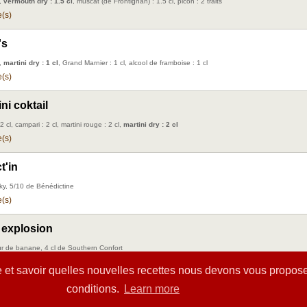
l,
vermouth dry : 1.5 cl
, muscat (de Frontignan) : 1.5 cl, picon : 2 traits
(s)
's
l,
martini dry : 1 cl
, Grand Marnier : 1 cl, alcool de framboise : 1 cl
(s)
ni coktail
 cl, campari : 2 cl, martini rouge : 2 cl,
martini dry : 2 cl
(s)
t'in
ky, 5/10 de Bénédictine
(s)
 explosion
eur de banane, 4 cl de Southern Confort
(s)
 et savoir quelles nouvelles recettes nous devons vous propose
conditions.
Learn more