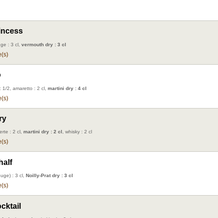
rincess
ge : 3 cl,
vermouth dry : 3 cl
(s)
o
: 1/2, amaretto : 2 cl,
martini dry : 4 cl
(s)
ry
rte : 2 cl,
martini dry : 2 cl
, whisky : 2 cl
(s)
half
ouge) : 3 cl,
Noilly-Prat dry : 3 cl
(s)
cktail