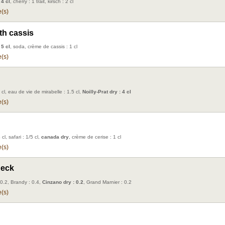
 4 cl
, cherry : 1 trait, kirsch : 2 cl
(s)
h cassis
 5 cl
, soda, crème de cassis : 1 cl
(s)
 cl, eau de vie de mirabelle : 1.5 cl,
Noilly-Prat dry : 4 cl
(s)
cl, safari : 1/5 cl,
canada dry
, crème de cerise : 1 cl
(s)
heck
 0.2, Brandy : 0.4,
Cinzano dry : 0.2
, Grand Marnier : 0.2
(s)