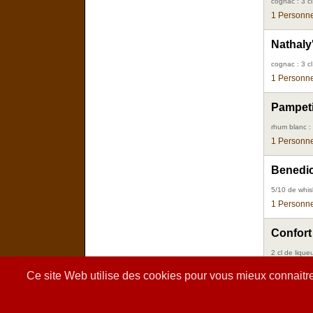
cognac : 3 c
1 Personne
Nathaly
cognac : 3 c
1 Personne
Pampeti
rhum blanc : 2
1 Personne
Benedic
5/10 de whis
1 Personne
Confort
2 cl de liqu
2 Personne
Ce site Web utilise des cookies pour vous mieux connaitre