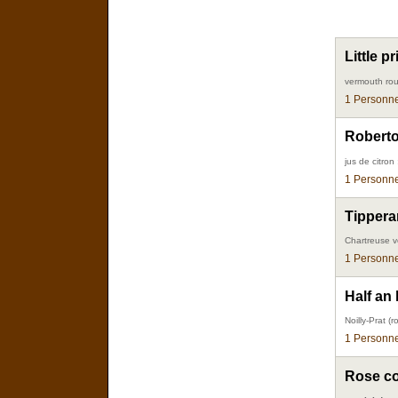
Little p
vermouth rou
1 Personne
Robert
jus de citron 
1 Personne
Tippera
Chartreuse ve
1 Personne
Half an 
Noilly-Prat (r
1 Personne
Rose co