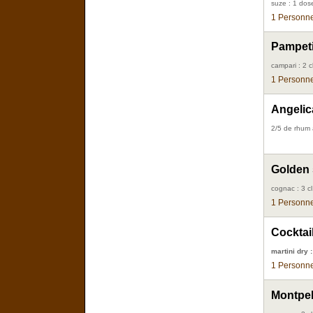
suze : 1 dos
1 Personne
Pampeti
campari : 2 cl
1 Personne
Angelic
2/5 de rhum 
Golden 
cognac : 3 cl
1 Personne
Cocktail
martini dry :
1 Personne
Montpell