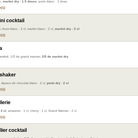
e,
martini dry : 1.5 doses
, porto blanc : 1 dose
(s)
ni cocktail
, rhum blanc : 2 cl, martini blanc : 2 cl,
martini dry : 2 cl
(s)
a
ambré, 1/5 de grand marnier,
2/5 de martini dry
shaker
, liqueur de chocolat blanc : 2 cl,
porto dry : 2 cl
(s)
lerie
 3 cl
, amaretto : 1 cl, cherry : 1 cl, Grand Marnier : 2 cl
(s)
ier cocktail