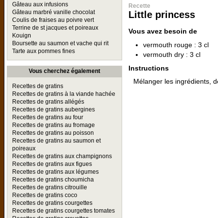
Gâteau aux infusions
Recette
Gâteau marbré vanille chocolat
Little princess
Coulis de fraises au poivre vert
Terrine de st jacques et poireaux
Vous avez besoin de
Kouign
Boursette au saumon et vache qui rit
vermouth rouge : 3 cl
Tarte aux pommes fines
vermouth dry : 3 cl
Instructions
Vous cherchez également
Mélanger les ingrédients, d
Recettes de gratins
Recettes de gratins à la viande hachée
Recettes de gratins allégés
Recettes de gratins aubergines
Recettes de gratins au four
Recettes de gratins au fromage
Recettes de gratins au poisson
Recettes de gratins au saumon et
poireaux
Recettes de gratins aux champignons
Recettes de gratins aux figues
Recettes de gratins aux légumes
Recettes de gratins choumicha
Recettes de gratins citrouille
Recettes de gratins coco
Recettes de gratins courgettes
Recettes de gratins courgettes tomates