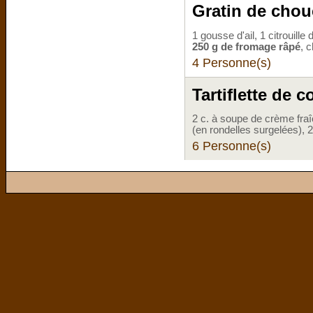
Gratin de chouc
1 gousse d'ail, 1 citrouill
250 g de fromage râpé
, 
4 Personne(s)
Tartiflette de 
2 c. à soupe de crème fraî
(en rondelles surgelées), 
6 Personne(s)