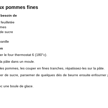
aux pommes fines
 besoin de
 feuilletée
mmes
de sucre
e
vanille
ns
er le four thermostat 6 (180°c).
la pâte dans un moule.
les pommes, les couper en fines tranches, répatissez-les sur la pâte.
er de sucre, parsemer de quelques dés de beurre ensuite enfourner
ec une boule de glace.