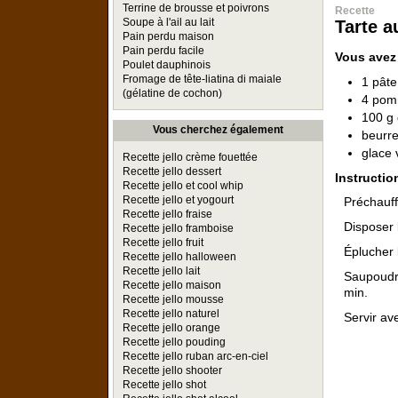
Terrine de brousse et poivrons
Recette
Soupe à l'ail au lait
Tarte 
Pain perdu maison
Pain perdu facile
Vous avez
Poulet dauphinois
Fromage de tête-liatina di maiale
1 pâte
(gélatine de cochon)
4 po
100 g 
Vous cherchez également
beurr
glace 
Recette jello crème fouettée
Recette jello dessert
Instructio
Recette jello et cool whip
Recette jello et yogourt
Préchauff
Recette jello fraise
Disposer 
Recette jello framboise
Recette jello fruit
Éplucher 
Recette jello halloween
Recette jello lait
Saupoudr
Recette jello maison
min.
Recette jello mousse
Recette jello naturel
Servir av
Recette jello orange
Recette jello pouding
Recette jello ruban arc-en-ciel
Recette jello shooter
Recette jello shot