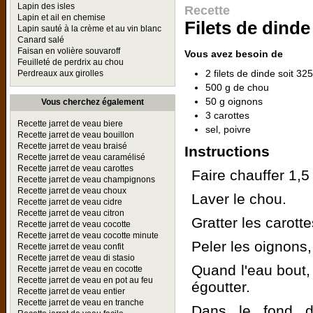
Lapin des isles
Recette
Lapin et ail en chemise
Filets de dind
Lapin sauté à la crème et au vin blanc
Canard salé
Faisan en volière souvaroff
Vous avez besoin de
Feuilleté de perdrix au chou
2 filets de dinde soit 32
Perdreaux aux girolles
500 g de chou
50 g oignons
Vous cherchez également
3 carottes
Recette jarret de veau biere
sel, poivre
Recette jarret de veau bouillon
Recette jarret de veau braisé
Instructions
Recette jarret de veau caramélisé
Recette jarret de veau carottes
Faire chauffer 1,5 
Recette jarret de veau champignons
Recette jarret de veau choux
Laver le chou.
Recette jarret de veau cidre
Recette jarret de veau citron
Gratter les carotte
Recette jarret de veau cocotte
Recette jarret de veau cocotte minute
Peler les oignons,
Recette jarret de veau confit
Recette jarret de veau di stasio
Quand l'eau bout, 
Recette jarret de veau en cocotte
Recette jarret de veau en pot au feu
égoutter.
Recette jarret de veau entier
Recette jarret de veau en tranche
Dans le fond d'