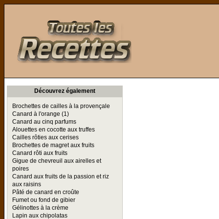
Toutes les Recettes
Découvrez également
Brochettes de cailles à la provençale
Canard à l'orange (1)
Canard au cinq parfums
Alouettes en cocotte aux truffes
Cailles rôties aux cerises
Brochettes de magret aux fruits
Canard rôti aux fruits
Gigue de chevreuil aux airelles et
poires
Canard aux fruits de la passion et riz
aux raisins
Pâté de canard en croûte
Fumet ou fond de gibier
Gélinottes à la crème
Lapin aux chipolatas