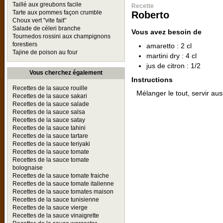
Taillé aux greubons facile
Recette
Tarte aux pommes façon crumble
Roberto
Choux vert "vite fait"
Salade de céleri branche
Vous avez besoin de
Tournedos rossini aux champignons
forestiers
amaretto : 2 cl
Tajine de poison au four
martini dry : 4 cl
jus de citron : 1/2
Vous cherchez également
Instructions
Recettes de la sauce rouille
Mélanger le tout, servir auss
Recettes de la sauce sakari
Recettes de la sauce salade
Recettes de la sauce salsa
Recettes de la sauce satay
Recettes de la sauce tahini
Recettes de la sauce tartare
Recettes de la sauce teriyaki
Recettes de la sauce tomate
Recettes de la sauce tomate
bolognaise
Recettes de la sauce tomate fraiche
Recettes de la sauce tomate italienne
Recettes de la sauce tomates maison
Recettes de la sauce tunisienne
Recettes de la sauce vierge
Recettes de la sauce vinaigrette