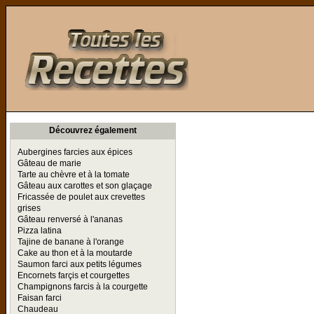
Toutes les Recettes
Découvrez également
Aubergines farcies aux épices
Gâteau de marie
Tarte au chèvre et à la tomate
Gâteau aux carottes et son glaçage
Fricassée de poulet aux crevettes
grises
Gâteau renversé à l'ananas
Pizza latina
Tajine de banane à l'orange
Cake au thon et à la moutarde
Saumon farci aux petits légumes
Encornets farçis et courgettes
Champignons farcis à la courgette
Faisan farci
Chaudeau