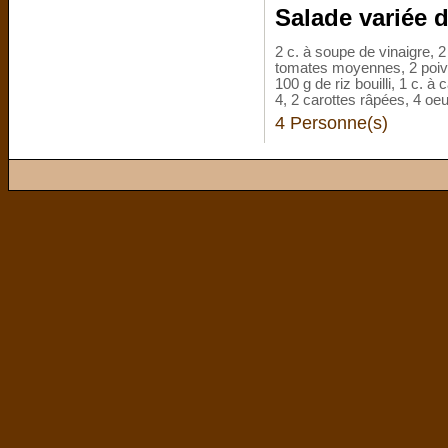
Salade variée d
2 c. à soupe de vinaigre, 2
tomates moyennes, 2 poivro
100 g de riz bouilli, 1 c. 
4, 2 carottes râpées, 4 oeuf
4 Personne(s)