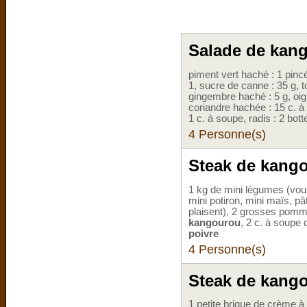
Salade de kang
piment vert haché : 1 pincé
1, sucre de canne : 35 g, 
gingembre haché : 5 g, oigno
coriandre hachée : 15 c. à
1 c. à soupe, radis : 2 bott
4 Personne(s)
Steak de kango
1 kg de mini légumes (vous
mini potiron, mini maïs, p
plaisent), 2 grosses pomme
kangourou
, 2 c. à soupe 
poivre
4 Personne(s)
Steak de kang
1 petite brique de crème 