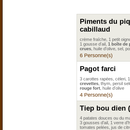
Piments du piqu
cabillaud
crème fraîche, 1 petit oigno
1 gousse d'ail,
1 boîte de 
crues
, huile d’olive, sel, p
6 Personne(s)
Pagot farci
3 carottes rapées, céleri,
crevettes
, thym, persil se
rouge fort
, huile d'olive
4 Personne(s)
Tiep bou dien (
4 patates douces ou du man
3 gousses d’ail, 1 verre d
tomates pelées, jus de citr