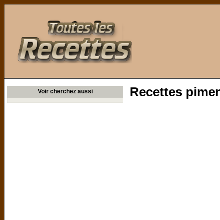
Toutes les Recettes
Recettes piment
Voir cherchez aussi