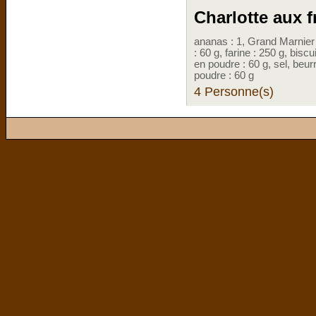
Charlotte aux f
ananas : 1, Grand Marnier :
: 60 g, farine : 250 g, biscui
en poudre : 60 g, sel, beur
poudre : 60 g
4 Personne(s)