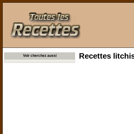
Toutes les Recettes
Recettes litchi
Voir cherchez aussi