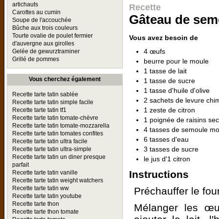
artichauts
Recette
Carottes au cumin
Gâteau de sem
Soupe de l'accouchée
Bûche aux trois couleurs
Tourte ovalie de poulet fermier
Vous avez besoin de
d'auvergne aux girolles
4 œufs
Gelée de gewurztraminer
Grillé de pommes
beurre pour le moule
1 tasse de lait
Vous cherchez également
1 tasse de sucre
1 tasse d'huile d'olive
Recette tarte tatin sablée
2 sachets de levure chi
Recette tarte tatin simple facile
1 zeste de citron
Recette tarte tatin tf1
Recette tarte tatin tomate-chèvre
1 poignée de raisins se
Recette tarte tatin tomate-mozzarella
4 tasses de semoule m
Recette tarte tatin tomates confites
6 tasses d'eau
Recette tarte tatin ultra facile
3 tasses de sucre
Recette tarte tatin ultra-simple
Recette tarte tatin un diner presque
le jus d'1 citron
parfait
Instructions
Recette tarte tatin vanille
Recette tarte tatin weight watchers
Recette tarte tatin ww
Préchauffer le fou
Recette tarte tatin youtube
Recette tarte thon
Mélanger les œuf
Recette tarte thon tomate