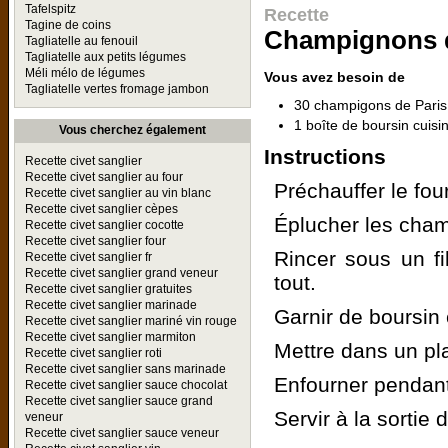
Tafelspitz
Recette
Tagine de coins
Champignons de
Tagliatelle au fenouil
Tagliatelle aux petits légumes
Méli mélo de légumes
Vous avez besoin de
Tagliatelle vertes fromage jambon
30 champigons de Pari
1 boîte de boursin cuisi
Vous cherchez également
Instructions
Recette civet sanglier
Recette civet sanglier au four
Préchauffer le fou
Recette civet sanglier au vin blanc
Recette civet sanglier cèpes
Éplucher les cham
Recette civet sanglier cocotte
Recette civet sanglier four
Rincer sous un fi
Recette civet sanglier fr
Recette civet sanglier grand veneur
tout.
Recette civet sanglier gratuites
Recette civet sanglier marinade
Garnir de boursin 
Recette civet sanglier mariné vin rouge
Recette civet sanglier marmiton
Mettre dans un plat
Recette civet sanglier roti
Recette civet sanglier sans marinade
Enfourner pendant
Recette civet sanglier sauce chocolat
Recette civet sanglier sauce grand
Servir à la sortie d
veneur
Recette civet sanglier sauce veneur