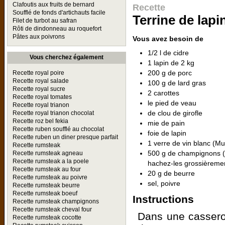
Clafoutis aux fruits de bernard
Recette
Soufflé de fonds d'artichauts facile
Terrine de lap
Filet de turbot au safran
Rôti de dindonneau au roquefort
Pâtes aux poivrons
Vous avez besoin de
1/2 l de cidre
Vous cherchez également
1 lapin de 2 kg
200 g de porc
Recette royal poire
Recette royal salade
100 g de lard gras
Recette royal sucre
2 carottes
Recette royal tomates
le pied de veau
Recette royal trianon
de clou de girofle
Recette royal trianon chocolat
Recette roz bel fekia
mie de pain
Recette ruben soufflé au chocolat
foie de lapin
Recette ruben un diner presque parfait
1 verre de vin blanc (M
Recette rumsteak
500 g de champignons (g
Recette rumsteak agneau
Recette rumsteak a la poele
hachez-les grossièreme
Recette rumsteak au four
20 g de beurre
Recette rumsteak au poivre
sel, poivre
Recette rumsteak beurre
Recette rumsteak boeuf
Instructions
Recette rumsteak champignons
Recette rumsteak cheval four
Dans une casserol
Recette rumsteak cocotte