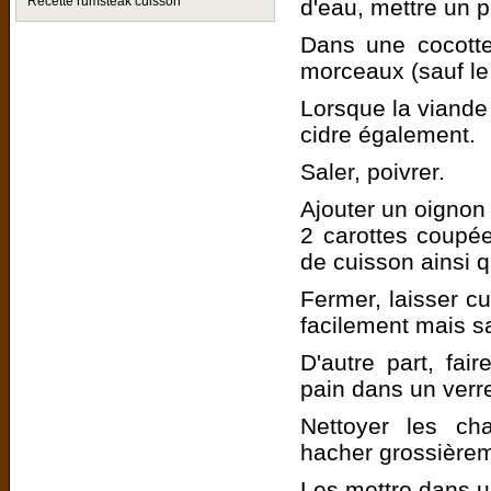
Recette rumsteak cuisson
d'eau, mettre un p
Dans une cocotte
morceaux (sauf le 
Lorsque la viande 
cidre également.
Saler, poivrer.
Ajouter un oignon 
2 carottes coupée
de cuisson ainsi 
Fermer, laisser c
facilement mais sa
D'autre part, fa
pain dans un verr
Nettoyer les cha
hacher grossière
Les mettre dans un