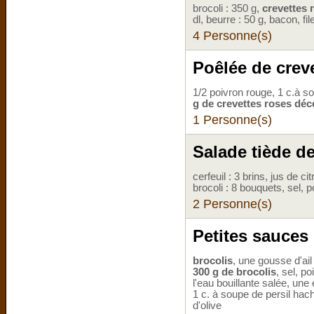
brocoli : 350 g,
crevettes 
dl, beurre : 50 g, bacon, fil
4 Personne(s)
Poêlée de creve
1/2 poivron rouge, 1 c.à s
g de crevettes roses déc
1 Personne(s)
Salade tiède de
cerfeuil : 3 brins, jus de ci
brocoli : 8 bouquets, sel, 
2 Personne(s)
Petites sauces
brocolis
, une gousse d'ai
300 g de brocolis
, sel, p
l'eau bouillante salée, un
1 c. à soupe de persil hach
d'olive