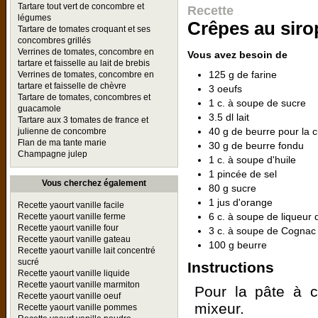
Tartare tout vert de concombre et
Recette
légumes
Crêpes au siro
Tartare de tomates croquant et ses
concombres grillés
Verrines de tomates, concombre en
Vous avez besoin de
tartare et faisselle au lait de brebis
125 g de farine
Verrines de tomates, concombre en
tartare et faisselle de chèvre
3 oeufs
Tartare de tomates, concombres et
1 c. à soupe de sucre
guacamole
3.5 dl lait
Tartare aux 3 tomates de france et
40 g de beurre pour la 
julienne de concombre
Flan de ma tante marie
30 g de beurre fondu
Champagne julep
1 c. à soupe d'huile
1 pincée de sel
Vous cherchez également
80 g sucre
1 jus d'orange
Recette yaourt vanille facile
6 c. à soupe de liqueur 
Recette yaourt vanille ferme
Recette yaourt vanille four
3 c. à soupe de Cognac
Recette yaourt vanille gateau
100 g beurre
Recette yaourt vanille lait concentré
sucré
Instructions
Recette yaourt vanille liquide
Recette yaourt vanille marmiton
Pour la pâte à c
Recette yaourt vanille oeuf
mixeur.
Recette yaourt vanille pommes