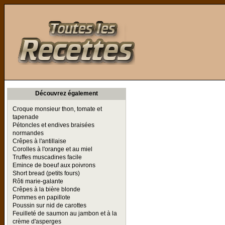
Toutes les Recettes
Découvrez également
Croque monsieur thon, tomate et
tapenade
Pétoncles et endives braisées
normandes
Crêpes à l'antillaise
Corolles à l'orange et au miel
Truffes muscadines facile
Emince de boeuf aux poivrons
Short bread (petits fours)
Rôti marie-galante
Crêpes à la bière blonde
Pommes en papillote
Poussin sur nid de carottes
Feuilleté de saumon au jambon et à la
crème d'asperges