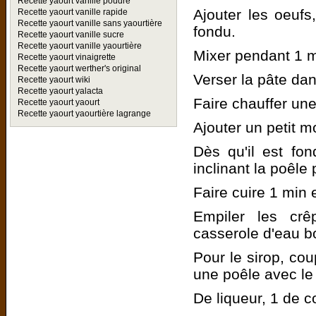
Recette yaourt vanille poudre
Ajouter les oeufs, 
Recette yaourt vanille rapide
Recette yaourt vanille sans yaourtière
fondu.
Recette yaourt vanille sucre
Recette yaourt vanille yaourtière
Mixer pendant 1 m
Recette yaourt vinaigrette
Recette yaourt werther's original
Verser la pâte dan
Recette yaourt wiki
Recette yaourt yalacta
Faire chauffer un
Recette yaourt yaourt
Recette yaourt yaourtière lagrange
Ajouter un petit 
Dès qu'il est fo
inclinant la poêle
Faire cuire 1 min 
Empiler les crê
casserole d'eau bo
Pour le sirop, co
une poêle avec le 
De liqueur, 1 de 