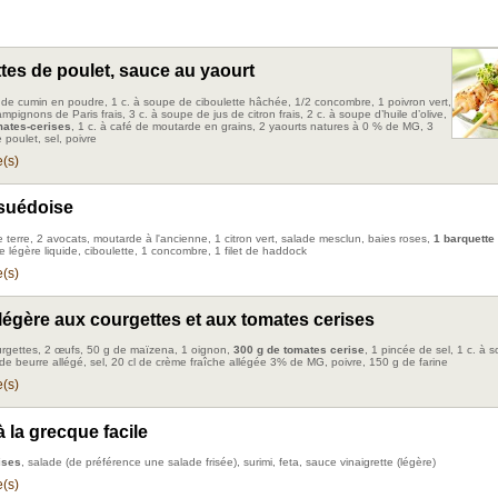
tes de poulet, sauce au yaourt
é de cumin en poudre, 1 c. à soupe de ciboulette hâchée, 1/2 concombre, 1 poivron vert,
pignons de Paris frais, 3 c. à soupe de jus de citron frais, 2 c. à soupe d’huile d’olive,
mates-cerises
, 1 c. à café de moutarde en grains, 2 yaourts natures à 0 % de MG, 3
poulet, sel, poivre
(s)
suédoise
terre, 2 avocats, moutarde à l'ancienne, 1 citron vert, salade mesclun, baies roses,
1 barquette
e légère liquide, ciboulette, 1 concombre, 1 filet de haddock
(s)
légère aux courgettes et aux tomates cerises
rgettes, 2 œufs, 50 g de maïzena, 1 oignon,
300 g de tomates cerise
, 1 pincée de sel, 1 c. à 
 de beurre allégé, sel, 20 cl de crème fraîche allégée 3% de MG, poivre, 150 g de farine
(s)
 la grecque facile
ises
, salade (de préférence une salade frisée), surimi, feta, sauce vinaigrette (légère)
(s)