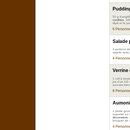
Pudding
50 g d'angél
confites
, 10
râpé et le ju
6 Personne
Salade 
4 portions de
salade verte
4 Personne
Verrine 
1 cuil à soup
jus d'un 1/2 
avocats bien
6 Personne
Aumoniè
1 petite gous
roquette ou s
décoration
,
bouquet de ci
4 Personne