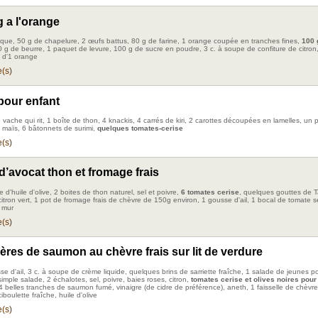
 a l'orange
ique, 50 g de chapelure, 2 œufs battus, 80 g de farine, 1 orange coupée en tranches fines,
100 
0 g de beurre, 1 paquet de levure, 100 g de sucre en poudre, 3 c. à soupe de confiture de citron,
s d'1 orange
(s)
pour enfant
 vache qui rit, 1 boîte de thon, 4 knackis, 4 carrés de kiri, 2 carottes découpées en lamelles, un
, maïs, 6 bâtonnets de surimi,
quelques tomates-cerise
(s)
d’avocat thon et fromage frais
e d'huile d'olive, 2 boites de thon naturel, sel et poivre,
6 tomates cerise
, quelques gouttes de 
citron vert, 1 pot de fromage frais de chèvre de 150g environ, 1 gousse d'ail, 1 bocal de tomate 
 mur
(s)
res de saumon au chèvre frais sur lit de verdure
se d'ail, 3 c. à soupe de crème liquide, quelques brins de sarriette fraîche, 1 salade de jeunes p
imple salade, 2 échalotes, sel, poivre, baies roses, citron,
tomates cerise et olives noires pour
 4 belles tranches de saumon fumé, vinaigre (de cidre de préférence), aneth, 1 faisselle de chèvre 
boulette fraîche, huile d'olive
(s)