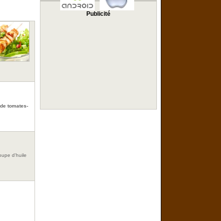
Publicité
 de tomates-
soupe d'huile