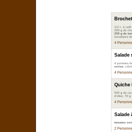
Brochet
1/2 c. à caf
200 g de cham
250 g de to
escalopes de 
4 Personne
Salade 
4 pommes de 
cerise
, crèm
4 Personne
Quiche 
500 g de cou
d'olive, 70 g
4 Personne
Salade à
tomates cer
2 Personne