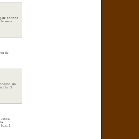
g de cerises
 le zeste
 peu de
Tabasco, un
séchée, 3
ousses,
 la
frais, 1