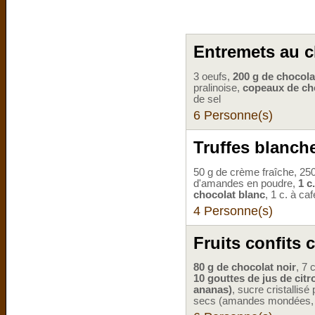
Entremets au c
3 oeufs,
200 g de chocola
pralinoise,
copeaux de ch
de sel
6 Personne(s)
Truffes blanch
50 g de crème fraîche, 25
d'amandes en poudre,
1 c
chocolat blanc
, 1 c. à ca
4 Personne(s)
Fruits confits 
80 g de chocolat noir
, 7 
10 gouttes de jus de citr
ananas)
, sucre cristallisé
secs (amandes mondées, 