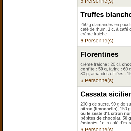
6 Personne(s)
Truffes blanch
250 g d'amandes en poudr
café de rhum,
1 c. à café
crème fraiche
6 Personne(s)
Florentines
crème fraîche : 20 cl,
choc
confite : 50 g
, farine : 60
30 g, amandes effilées : 1
6 Personne(s)
Cassata sicilie
200 g de sucre, 90 g de suc
citron (limoncello)
, 150 g
ou le zeste d'1 citron non
pépites de chocolat
,
50 g
émincés
, 1c. à café d'extr
6 Personne(s)