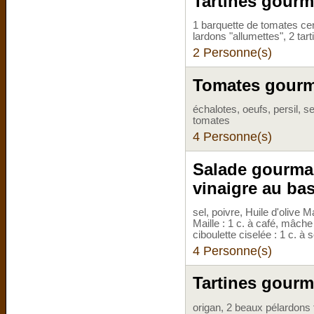
Tartines gourm
1 barquette de tomates cer
lardons "allumettes", 2 ta
2 Personne(s)
Tomates gour
échalotes, oeufs, persil, s
tomates
4 Personne(s)
Salade gourman
vinaigre au bas
sel, poivre, Huile d'olive M
Maille : 1 c. à café, mâche 
ciboulette ciselée : 1 c. à 
4 Personne(s)
Tartines gour
origan, 2 beaux pélardons f