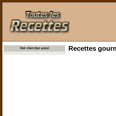
Toutes les Recettes
Recettes gour
Voir cherchez aussi