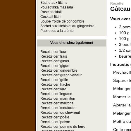
Bûche aux litchis
Recette
Poulet tikka massala
Gâteau
Rose cocktail
Cocktail litchi
Vous avez
Soupe froide de concombre
Sorbet aux litchis et au gingembre
2 po
Papilottes à la crème
100 g 
100 g 
Vous cherchez également
3 oeuf
1/2 sa
Recette cerf four
beurre
Recette cerf frais
Recette cerf gibier
Instructio
Recette cerf gigue
Recette cerf gingembre
Préchauff
Recette cerf grand veneur
Recette cerf grillé
Séparer l
Recette cerf haché
Mélanger 
Recette cerf lard
Recette cerf legume
Monter le
Recette cerf marmiton
Recette cerf marrons
Ajouter l
Recette cerf moutarde
Recette cerf ou chevreuil
Mélanger 
Recette cerf poêle
Mettre da
Recette cerf poivre
Recette cerf pomme de terre
Cette rece