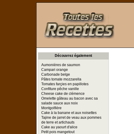
Toutes les Recettes
Découvrez également
Aumonières de saumon
Campari orange
Carbonade belge
Pâtes tomate mozzarella
Tomates farçies en papillotes
Confiture pêche vanille
Cheese cake de clémence
Omelette gâteau au bacon avec sa
salade sauce aux noix
Montgolfière
Cake à la banane et aux noisettes
Tajine de jarret de veau aux pommes
de terre et artichauts
Cake au yaourt d'alice
Petit pois mangetout