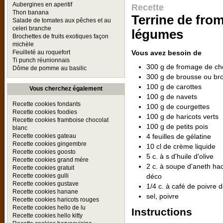
Aubergines en aperitif
Recette
Thon banana
Terrine de from
Salade de tomates aux pêches et au
celeri branche
légumes
Brochettes de fruits exotiques façon
michèle
Vous avez besoin de
Feuilleté au roquefort
Ti punch réunionnais
300 g de fromage de chè
Dôme de pomme au basilic
300 g de brousse ou br
100 g de carottes
Vous cherchez également
100 g de navets
Recette cookies fondants
100 g de courgettes
Recette cookies foodies
100 g de haricots verts
Recette cookies framboise chocolat
100 g de petits pois
blanc
4 feuilles de gélatine
Recette cookies gateau
Recette cookies gingembre
10 cl de crème liquide
Recette cookies goosto
5 c. à s d'huile d'olive
Recette cookies grand mère
2 c. à soupe d'aneth hac
Recette cookies gratuit
déco
Recette cookies gulli
Recette cookies gustave
1/4 c. à café de poivre
Recette cookies hanane
sel, poivre
Recette cookies haricots rouges
Recette cookies hello de lu
Instructions
Recette cookies hello kitty