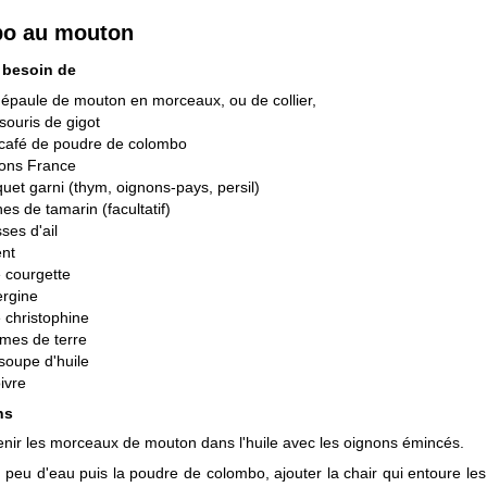
o au mouton
 besoin de
'épaule de mouton en morceaux, ou de collier,
souris de gigot
 café de poudre de colombo
nons France
uet garni (thym, oignons-pays, persil)
nes de tamarin (facultatif)
ses d'ail
ent
e courgette
ergine
e christophine
mes de terre
 soupe d'huile
oivre
ns
enir les morceaux de mouton dans l'huile avec les oignons émincés.
 peu d'eau puis la poudre de colombo, ajouter la chair qui entoure le