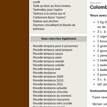
confit
Recette
Tarte au thon au fines herbes
Colomb
Tartinettes pour l'apéro
Tartines à la vache qui rit
Vous avez
Carbonara façon "nanou"
Gateau aux peches
1 kg d
Saumon croustillant et étuvée de
ou de 
poireaux
3 c. à
2 oig
Vous cherchez également
1 bouq
3 grai
Recette tempura pour 6 personnes
Recette tempura saint jacques
2 gous
Recette tempura sauce
1 pim
Recette tempura udon
1 bell
Recette tempura viande
1 aub
Recette tempura volaille
Recette tempura wok
1 bell
Recette tendance
2 pom
Recette tendance 2009
3 c. à
Recette tendance 2010
sel, p
Recette tendance 2011
Recette tendance actuelle
Instructio
Recette tendance chocolat
Recette tendance du moment
Faire rev
Recette tendance macarons
Recette tendance mini cocotte
Verser un