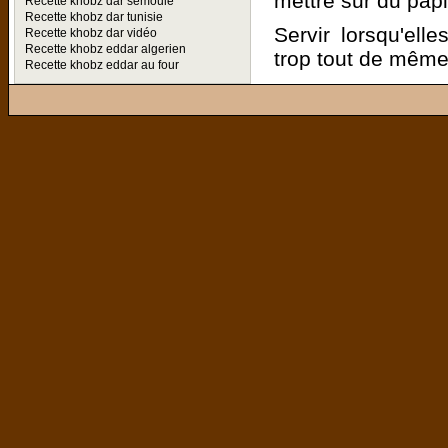
mettre sur du pap
Recette khobz dar semoule
Recette khobz dar tunisie
Servir lorsqu'el
Recette khobz dar vidéo
Recette khobz eddar algerien
trop tout de même
Recette khobz eddar au four