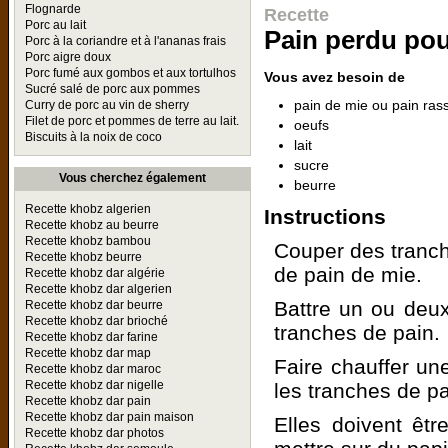
Flognarde
Recette
Porc au lait
Pain perdu pou
Porc à la coriandre et à l'ananas frais
Porc aigre doux
Porc fumé aux gombos et aux tortulhos
Vous avez besoin de
Sucré salé de porc aux pommes
pain de mie ou pain rass
Curry de porc au vin de sherry
Filet de porc et pommes de terre au lait.
oeufs
Biscuits à la noix de coco
lait
sucre
Vous cherchez également
beurre
Recette khobz algerien
Instructions
Recette khobz au beurre
Recette khobz bambou
Couper des tranch
Recette khobz beurre
de pain de mie.
Recette khobz dar algérie
Recette khobz dar algerien
Battre un ou deux
Recette khobz dar beurre
Recette khobz dar brioché
tranches de pain.
Recette khobz dar farine
Recette khobz dar map
Faire chauffer un
Recette khobz dar maroc
Recette khobz dar nigelle
les tranches de pa
Recette khobz dar pain
Recette khobz dar pain maison
Elles doivent êtr
Recette khobz dar photos