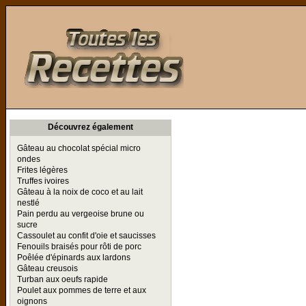
Toutes les Recettes
Découvrez également
Gâteau au chocolat spécial micro
ondes
Frites légères
Truffes ivoires
Gâteau à la noix de coco et au lait
nestlé
Pain perdu au vergeoise brune ou
sucre
Cassoulet au confit d'oie et saucisses
Fenouils braisés pour rôti de porc
Poêlée d'épinards aux lardons
Gâteau creusois
Turban aux oeufs rapide
Poulet aux pommes de terre et aux
oignons