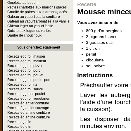
Omelette au boudin
Recette
Petites charlottes aux marrons glacés
Mousse minceu
Granité de poires aux marrons glacés
Gateau au yaourt et a la confiture
Gâteau au yaourt aromatisé à la vanille
Vous avez besoin de
Gâteau léger au yaourt facile
800 g d'aubergines
Quiche aux légumes variés
Daube de chouchoux
2 oignons blancs
3 gousses d'ail
Vous cherchez également
1 citron
persil
Recette egg roll maison
ciboulette
Recette egg roll meilleur
sel, poivre
Recette egg roll pizza
Recette egg roll porc
Instructions
Recette egg roll poulet
Recette egg roll poulet porc
Préchauffer votre 
Recette egg roll riz
Recette egg roll sauce
Laver les aubergi
Recette egg rolls poulet
Recette egg roll végétarien
l’aide d’une fourc
Recette églantier confiture
la cuisson).
Recette églantier sauvage
Recette eglantine confiture
Recette églantine confiture
Les disposer da
Recette eglefin
minutes environ.
Recette églefin