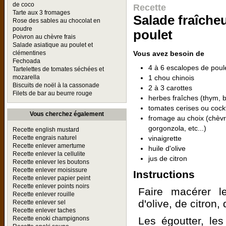
de coco
Recette
Tarte aux 3 fromages
Salade fraîche
Rose des sables au chocolat en
poudre
poulet
Poivron au chèvre frais
Salade asiatique au poulet et
Vous avez besoin de
clémentines
Fechoada
4 à 6 escalopes de poul
Tartelettes de tomates séchées et
1 chou chinois
mozarella
Biscuits de noël à la cassonade
2 à 3 carottes
Filets de bar au beurre rouge
herbes fraîches (thym, bas
tomates cerises ou cockt
Vous cherchez également
fromage au choix (chèvr
gorgonzola, etc...)
Recette english mustard
vinaigrette
Recette engrais naturel
Recette enlever amertume
huile d'olive
Recette enlever la cellulite
jus de citron
Recette enlever les boutons
Recette enlever moisissure
Instructions
Recette enlever papier peint
Recette enlever points noirs
Faire macérer l
Recette enlever rouille
d'olive, de citron
Recette enlever sel
Recette enlever taches
Les égoutter, les
Recette enoki champignons