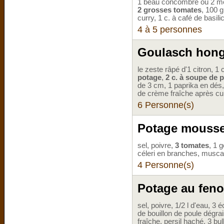
1 beau concombre ou 2 moy
2 grosses tomates
, 100 
curry, 1 c. à café de basili
4 à 5 personnes
Goulasch hong
le zeste râpé d'1 citron, 1
potage
,
2 c. à soupe de 
de 3 cm, 1 paprika en dés, 
de crème fraîche après cu
6 Personne(s)
Potage moussel
sel, poivre,
3 tomates
, 1 
céleri en branches, muscad
4 Personne(s)
Potage au feno
sel, poivre, 1/2 l d'eau, 3
de bouillon de poule dégra
fraîche, persil haché, 3 bu