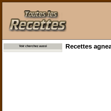
Toutes les Recettes
Recettes agnea
Voir cherchez aussi