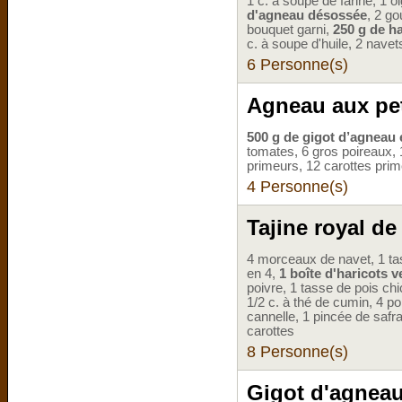
1 c. à soupe de farine, 1 
d'agneau désossée
, 2 go
bouquet garni,
250 g de ha
c. à soupe d'huile, 2 navets
6 Personne(s)
Agneau aux pe
500 g de gigot d’agneau 
tomates, 6 gros poireaux, 1
primeurs, 12 carottes pri
4 Personne(s)
Tajine royal de
4 morceaux de navet, 1 ta
en 4,
1 boîte d'haricots v
poivre, 1 tasse de pois chi
1/2 c. à thé de cumin, 4 p
cannelle, 1 pincée de safr
carottes
8 Personne(s)
Gigot d'agneau