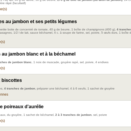
ère râpé (facultatif)
e(s)
s au jambon et ses petits légumes
etite boite de concentré de tomate, 40 g de beurre, 1 boîte de champignons (400 g),
4 tranche
asagnes, 1/2 l de lait, sauce béchamel, 4 c. à soupe de farine, sel, poivre, 5 œufs durs, 1 boîte d
(s)
 au jambon blanc et à la béchamel
nches de jambon blanc
, 1 noix de muscade, gruyère rapé, sel, poivre, 4 endives
(s)
 biscottes
tes,
4 tranches de jambon
, préparer une béchamel, 4 à 6 oeufs, 1 sachet de gruyère
onnes
e poireaux d'aurélie
eaux, du gruyère, 1 sachet de béchamel,
2 à 3 tranches de jambon
, sel, poivre
(s)