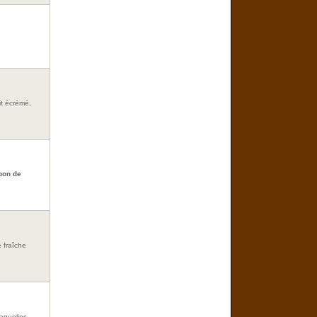
it écrémé,
bon de
e fraîche
raquelins