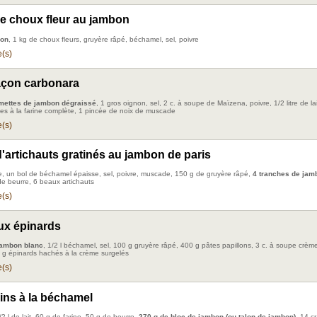
de choux fleur au jambon
bon
, 1 kg de choux fleurs, gruyère râpé, béchamel, sel, poivre
(s)
açon carbonara
umettes de jambon dégraissé
, 1 gros oignon, sel, 2 c. à soupe de Maïzena, poivre, 1/2 litre de la
es à la farine complète, 1 pincée de noix de muscade
(s)
'artichauts gratinés au jambon de paris
e, un bol de béchamel épaisse, sel, poivre, muscade, 150 g de gruyère râpé,
4 tranches de jam
de beurre, 6 beaux artichauts
(s)
ux épinards
jambon blanc
, 1/2 l béchamel, sel, 100 g gruyère râpé, 400 g pâtes papillons, 3 c. à soupe crèm
 g épinards hachés à la crème surgelés
(s)
ins à la béchamel
1/2 l de lait, 60 g de farine, 50 g de beurre,
270 g de bloc de jambon (ou talon de jambon)
, 14 c