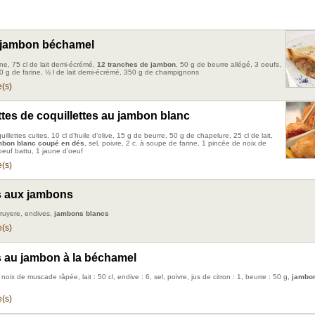
 jambon béchamel
ne, 75 cl de lait demi-écrémé,
12 tranches de jambon
, 50 g de beurre allégé, 3 oeufs,
 50 g de farine, ½ l de lait demi-écrémé, 350 g de champignons
(s)
tes de coquillettes au jambon blanc
illettes cuites, 10 cl d’huile d’olive, 15 g de beurre, 50 g de chapelure, 25 cl de lait,
mbon blanc coupé en dés
, sel, poivre, 2 c. à soupe de farine, 1 pincée de noix de
euf battu, 1 jaune d’oeuf
(s)
s aux jambons
gruyere, endives,
jambons blancs
(s)
 au jambon à la béchamel
, noix de muscade râpée, lait : 50 cl, endive : 6, sel, poivre, jus de citron : 1, beurre : 50 g,
jambon
(s)