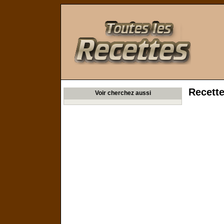
Toutes les Recettes
Recett
Voir cherchez aussi