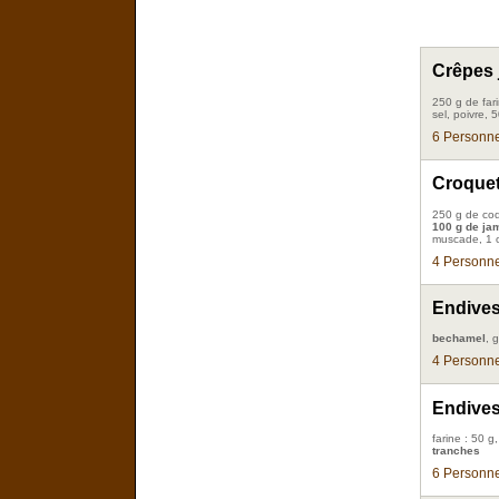
Crêpes
250 g de fari
sel, poivre,
6 Personne
Croquet
250 g de coqu
100 g de ja
muscade, 1 o
4 Personne
Endive
bechamel
, 
4 Personne
Endives
farine : 50 g
tranches
6 Personne