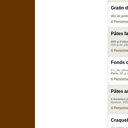
Gratin 
dés de jam
4 Personne
Pâtes f
200 g d’all
500 g de pât
4 Personne
Fonds d
3 c. de crèm
Paris
, 80 g 
6 Personne
Pâtes a
4 tranches 
épaisse, 600
4 Personne
Craquel
sel, poivre, 