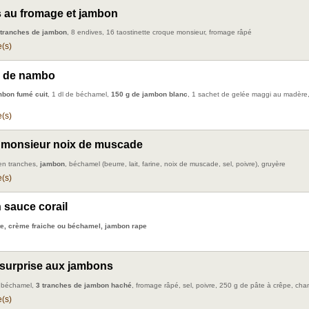
 au fromage et jambon
 tranches de jambon
, 8 endives, 16 taostinette croque monsieur, fromage râpé
(s)
 de nambo
mbon fumé cuit
, 1 dl de béchamel,
150 g de jambon blanc
, 1 sachet de gelée maggi au madère
(s)
 monsieur noix de muscade
en tranches,
jambon
, béchamel (beurre, lait, farine, noix de muscade, sel, poivre), gruyère
(s)
sauce corail
e, crème fraiche ou béchamel, jambon rape
surprise aux jambons
e béchamel,
3 tranches de jambon haché
, fromage râpé, sel, poivre, 250 g de pâte à crêpe, ch
(s)