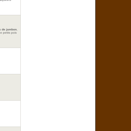
s de jambon
,
e petits pois