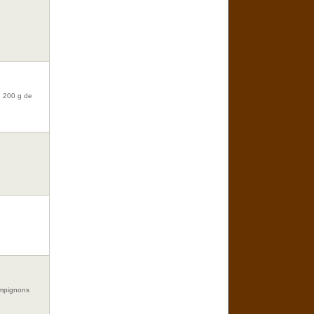
, 200 g de
ampignons