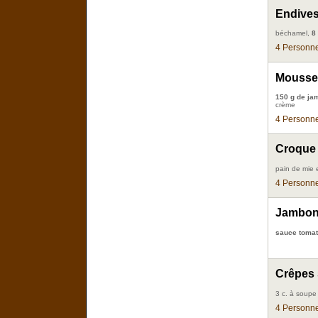
Endives
béchamel,
8
4 Personne
Mousse
150 g de ja
crème
4 Personne
Croque
pain de mie 
4 Personne
Jambon 
sauce tomat
Crêpes 
3 c. à soup
4 Personne