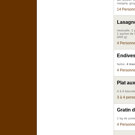
margely, gruy
14 Personn
Lasagne
muscade, 1 p
1 sachet de l
(400 g)
4 Personne
Endives
farine,
4 tra
4 Personne
Plat aux
4 à 6 biscot
3 à 4 pers
Gratin d
1 kg de poir
4 Personne