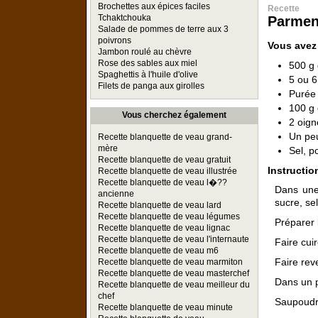
Brochettes aux épices faciles
Recette
Tchaktchouka
Parment
Salade de pommes de terre aux 3
poivrons
Vous avez
Jambon roulé au chèvre
Rose des sables aux miel
500 g 
Spaghettis à l'huile d'olive
5 ou 
Filets de panga aux girolles
Purée 
100 g 
Vous cherchez également
2 oig
Un pe
Recette blanquette de veau grand-
mère
Sel, p
Recette blanquette de veau gratuit
Instructio
Recette blanquette de veau illustrée
Recette blanquette de veau l�??
Dans une
ancienne
sucre, sel
Recette blanquette de veau lard
Recette blanquette de veau légumes
Préparer 
Recette blanquette de veau lignac
Recette blanquette de veau l'internaute
Faire cuir
Recette blanquette de veau m6
Faire rev
Recette blanquette de veau marmiton
Recette blanquette de veau masterchef
Dans un p
Recette blanquette de veau meilleur du
chef
Saupoudre
Recette blanquette de veau minute