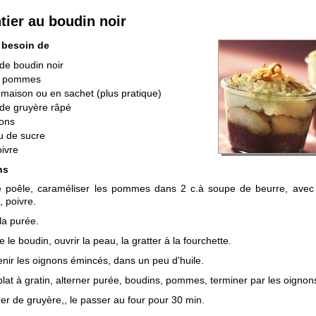
ier au boudin noir
 besoin de
de boudin noir
6 pommes
maison ou en sachet (plus pratique)
de gruyère râpé
nons
u de sucre
oivre
ns
 poêle, caraméliser les pommes dans 2 c.à soupe de beurre, avec
, poivre.
la purée.
e le boudin, ouvrir la peau, la gratter à la fourchette.
enir les oignons émincés, dans un peu d'huile.
lat à gratin, alterner purée, boudins, pommes, terminer par les oignon
r de gruyère,, le passer au four pour 30 min.