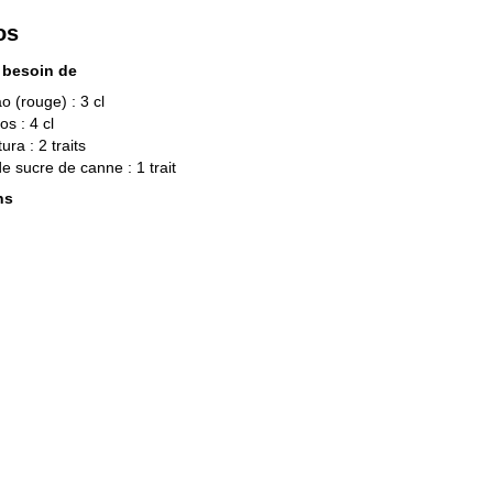
os
 besoin de
o (rouge) : 3 cl
os : 4 cl
ura : 2 traits
de sucre de canne : 1 trait
ns