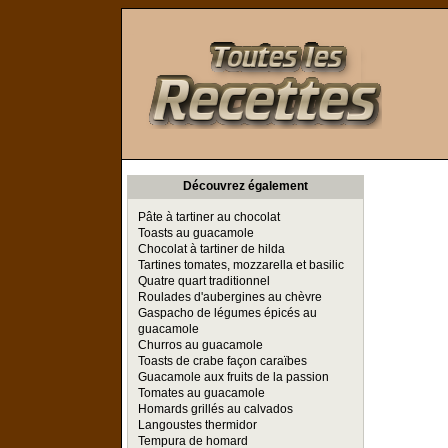
Toutes les Recettes
Découvrez également
Pâte à tartiner au chocolat
Toasts au guacamole
Chocolat à tartiner de hilda
Tartines tomates, mozzarella et basilic
Quatre quart traditionnel
Roulades d'aubergines au chèvre
Gaspacho de légumes épicés au
guacamole
Churros au guacamole
Toasts de crabe façon caraïbes
Guacamole aux fruits de la passion
Tomates au guacamole
Homards grillés au calvados
Langoustes thermidor
Tempura de homard