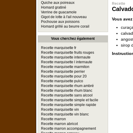
Quiche aux poireaux
Recette
Homard gratiné
Calvad
Verrine de guacamole
Gigot de lotte à l'ail nouveau
Vous avez
Pochouse aux poissons
Homard grillé au beurre corail
curaça
calvad
Vous cherchez également
angost
sirop 
Recette marquisette fr
Recette marquisette fruits rouges
Instructio
Recette marquisette internaute
Recette marquisette l internaute
Recette marquisette marmiton
Recette marquisette perrier
Recette marquisette pour 20
Recette marquisette pulco
Recette marquisette rhum ambré
Recette marquisette rhum blanc
Recette marquisette sans alcool
Recette marquisette simple et facile
Recette marquisette simple rapide
Recette marquisette vin
Recette marquisette vin blanc
Recette marron
Recette marron abricot
Recette marron accompagnement