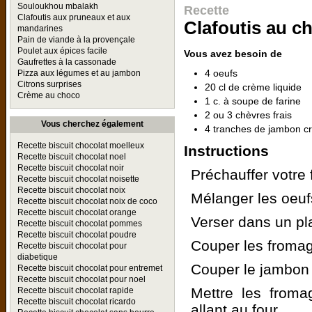
Souloukhou mbalakh
Recette
Clafoutis aux pruneaux et aux
Clafoutis au c
mandarines
Pain de viande à la provençale
Poulet aux épices facile
Vous avez besoin de
Gaufrettes à la cassonade
4 oeufs
Pizza aux légumes et au jambon
Citrons surprises
20 cl de crème liquide
Crème au choco
1 c. à soupe de farine
2 ou 3 chèvres frais
Vous cherchez également
4 tranches de jambon c
Recette biscuit chocolat moelleux
Instructions
Recette biscuit chocolat noel
Recette biscuit chocolat noir
Préchauffer votre 
Recette biscuit chocolat noisette
Recette biscuit chocolat noix
Mélanger les oeufs
Recette biscuit chocolat noix de coco
Recette biscuit chocolat orange
Verser dans un pla
Recette biscuit chocolat pommes
Recette biscuit chocolat poudre
Couper les froma
Recette biscuit chocolat pour
diabetique
Couper le jambon
Recette biscuit chocolat pour entremet
Recette biscuit chocolat pour noel
Mettre les froma
Recette biscuit chocolat rapide
Recette biscuit chocolat ricardo
allant au four.