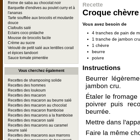
Reine de saba au chocolat noir
Recette
Barquette d'endives au poulet curry et à
Croque chèvre
l'ananas
Tarte soufflée aux brocolis et moutarde
douce
Vous avez besoin de
Clafoutis salé
4 tranches de pain de m
Eclairs coco pistache
Mousse de brocolis facile
1 tranche de jambon cr
Crème au sucre
1 chèvre
Velouté de petit salé aux lentilles corail
beurre
et épices tandoori
poivre
Sauce tomate pimentée
Instructions
Vous cherchez également
Beurrer légèreme
Recettes de shampooing solide
jambon cru.
Recettes des hommes
Recettes des loukoum
Étaler le fromage
Recettes des macaron
Recettes des macaron au beurre salé
poivrer puis re
Recettes des macaron au chocolat
beurrée.
Recettes des macaron framboise
Recettes des macarons a la framboise
Recettes des macaron salé
Mettre dans l'app
Recettes des macarons au caramel
beurre salé
Faire la même cho
Recettes des macarons aux marrons