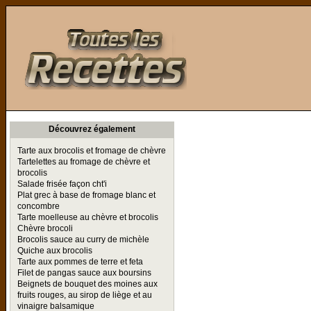
Toutes les Recettes
Découvrez également
Tarte aux brocolis et fromage de chèvre
Tartelettes au fromage de chèvre et
brocolis
Salade frisée façon cht'i
Plat grec à base de fromage blanc et
concombre
Tarte moelleuse au chèvre et brocolis
Chèvre brocoli
Brocolis sauce au curry de michèle
Quiche aux brocolis
Tarte aux pommes de terre et feta
Filet de pangas sauce aux boursins
Beignets de bouquet des moines aux
fruits rouges, au sirop de liège et au
vinaigre balsamique