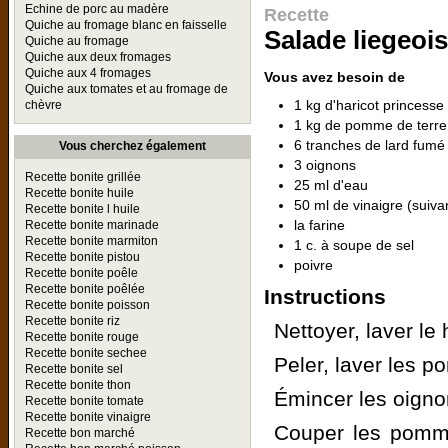
Echine de porc au madère
Recette
Quiche au fromage blanc en faisselle
Salade liegeoi
Quiche au fromage
Quiche aux deux fromages
Quiche aux 4 fromages
Vous avez besoin de
Quiche aux tomates et au fromage de
1 kg d'haricot princesse
chèvre
1 kg de pomme de terre 
6 tranches de lard fumé
Vous cherchez également
3 oignons
Recette bonite grillée
25 ml d'eau
Recette bonite huile
50 ml de vinaigre (suivan
Recette bonite l huile
la farine
Recette bonite marinade
Recette bonite marmiton
1 c. à soupe de sel
Recette bonite pistou
poivre
Recette bonite poêle
Recette bonite poêlée
Instructions
Recette bonite poisson
Recette bonite riz
Nettoyer, laver le 
Recette bonite rouge
Recette bonite sechee
Peler, laver les p
Recette bonite sel
Recette bonite thon
Émincer les oigno
Recette bonite tomate
Recette bonite vinaigre
Couper les pomme
Recette bon marché