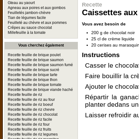
Gteau au yaourt
Recette
Agneau aux poires et aux gombos
Caissettes aux
Feuilletés jambon-chèvre
Tian de légumes facile
Feuilleté au chèvre et aux pommes
Vous avez besoin de
Crêpes au sauce chocolat
200 g de chocolat noir
Millefeuille à la tomate
25 cl de crème liquide
20 cerises au marasquin 
Vous cherchez également
Instructions
Recette feuille de brique poulet
Recette feuille de brique saumon
Casser le chocola
Recette feuille de brique saumon fumé
Recette feuille de brique sucré
Faire bouillir la c
Recette feuille de brique tarte
Recette feuille de brique thon
Recette feuille de brique tomate
Ajouter le chocola
Recette feuille de brique viande haché
Recette feuille de riz
Répartir la ganac
Recette feuille de riz au four
planter dedans un
Recette feuille de riz boeuf
Recette feuille de riz chevre
Laisser refroidir au
Recette feuille de riz chocolat
Recette feuille de riz facile
Recette feuille de riz four
Recette feuille de riz fruits
Recette feuille de riz legumes