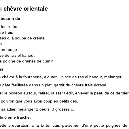
u chèvre orientale
 besoin de
 feuilletée
re frais
ses c. à soupe de crème
s
ron rouge
ée de ras el hanout
te poigne de graines de cumin
ns
e chèvre à la fourchette, ajouter 1 pince de ras el hanout, mélanger.
e pâte feuilletée dans un plat, garnir du chèvre frais écrasé.
ler le poivron au four, retirer, laisser tiédir, enlever la peau de ce dernier
e poivron que vous avoir coup en petits dés.
saladier, mélanger 2 oeufs, 3 grosses c.
e crême fraîche.
ette préparation à la tarte, puis parsemer d'une petite poignée de