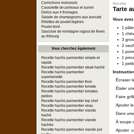
Cornichons molossols
Recette
Cassolette de poireaux et surimi
Tarte a
Delice aux 4 fromages
Salade de champignons aux avocats
Vous avez
Rillettes de poulet légères
Poulet doré
1 pâte
Saucisse de montagne ragout de fèves
1 chèv
au fribourg
3 gros
2 oeuf
Vous cherchez également
1 poiv
1 pinc
Recette hachis parmentier simple et
rapide
1 peti
Recette hachis parmentier steak haché
Instructio
Recette hachis parmentier
supertoinette
Écraser l
Recette hachis parmentier thon
Recette hachis parmentier tomate
Étaler un
Recette hachis parmentier tomates
pelées
Faire gril
Recette hachis parmentier top chef
Ajouter l
Recette hachis parmentier veau
Recette hachis parmentier viande
Dans une 
haché
Recette hachis parmentier viande
À soupe d
hachée
Recette hachis parmentier viande pot
Ajouter c