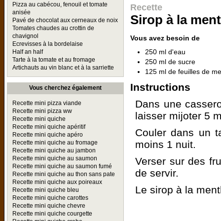
Pizza au cabécou, fenouil et tomate
Recette
anisée
Sirop à la men
Pavé de chocolat aux cerneaux de noix
Tomates chaudes au crottin de
chavignol
Vous avez besoin de
Ecrevisses à la bordelaise
250 ml d'eau
Half an half
Tarte à la tomate et au fromage
250 ml de sucre
Artichauts au vin blanc et à la sarriette
125 ml de feuilles de me
Instructions
Vous cherchez également
Dans une casserole
Recette mini pizza viande
Recette mini pizza ww
laisser mijoter 5 m
Recette mini quiche
Recette mini quiche apéritif
Couler dans un ta
Recette mini quiche apéro
moins 1 nuit.
Recette mini quiche au fromage
Recette mini quiche au jambon
Recette mini quiche au saumon
Verser sur des fr
Recette mini quiche au saumon fumé
de servir.
Recette mini quiche au thon sans pate
Recette mini quiche aux poireaux
Le sirop à la ment
Recette mini quiche bleu
Recette mini quiche carottes
Recette mini quiche chevre
Recette mini quiche courgette