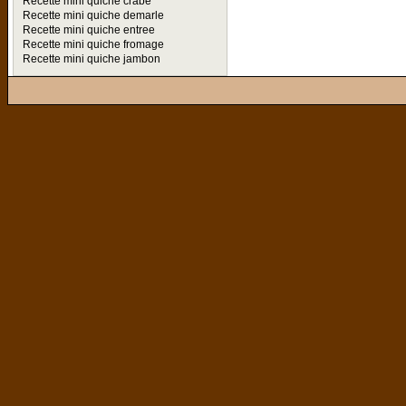
Recette mini quiche crabe
Recette mini quiche demarle
Recette mini quiche entree
Recette mini quiche fromage
Recette mini quiche jambon