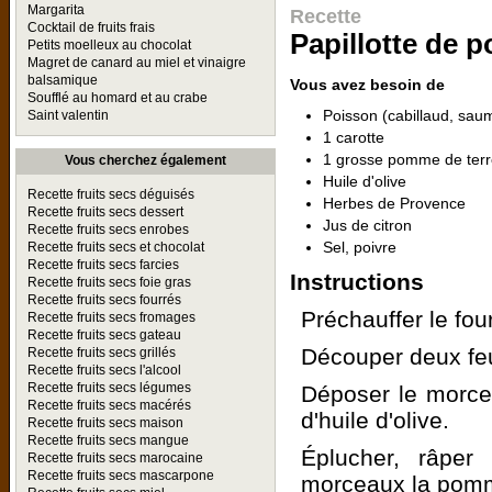
Margarita
Recette
Cocktail de fruits frais
Papillotte de 
Petits moelleux au chocolat
Magret de canard au miel et vinaigre
balsamique
Vous avez besoin de
Soufflé au homard et au crabe
Poisson (cabillaud, saum
Saint valentin
1 carotte
1 grosse pomme de terr
Vous cherchez également
Huile d'olive
Recette fruits secs déguisés
Herbes de Provence
Recette fruits secs dessert
Jus de citron
Recette fruits secs enrobes
Sel, poivre
Recette fruits secs et chocolat
Recette fruits secs farcies
Instructions
Recette fruits secs foie gras
Recette fruits secs fourrés
Préchauffer le four
Recette fruits secs fromages
Recette fruits secs gateau
Découper deux feu
Recette fruits secs grillés
Recette fruits secs l'alcool
Recette fruits secs légumes
Déposer le morceau
Recette fruits secs macérés
d'huile d'olive.
Recette fruits secs maison
Recette fruits secs mangue
Éplucher, râper
Recette fruits secs marocaine
Recette fruits secs mascarpone
morceaux la pomme