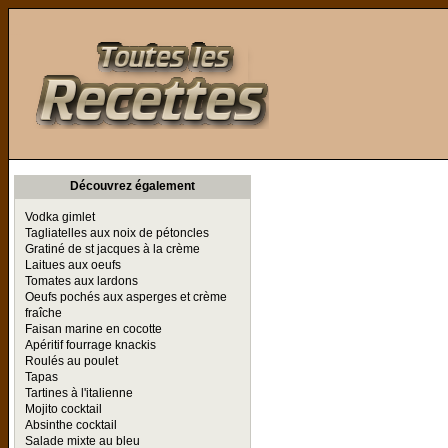
Toutes les Recettes
Découvrez également
Vodka gimlet
Tagliatelles aux noix de pétoncles
Gratiné de st jacques à la crème
Laitues aux oeufs
Tomates aux lardons
Oeufs pochés aux asperges et crème
fraîche
Faisan marine en cocotte
Apéritif fourrage knackis
Roulés au poulet
Tapas
Tartines à l'italienne
Mojito cocktail
Absinthe cocktail
Salade mixte au bleu