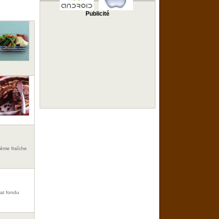
Publicité
rème fraîche
lat fondu