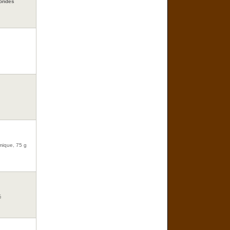
-ondes
imique, 75 g
é