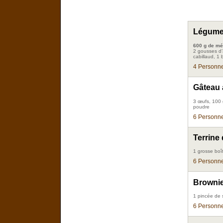
Légumes
600 g de mé
2 gousses d’a
cabillaud, 1
4 Personne
Gâteau 
3 œufs, 100 
poudre
6 Personne
Terrine
1 grosse boî
6 Personne
Brownie
1 pincée de 
6 Personne