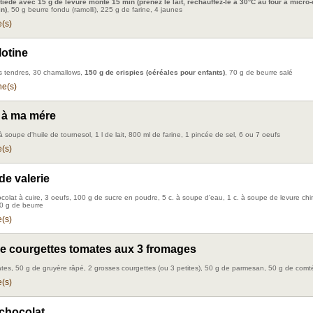
t tiède avec 15 g de levure monté 15 min (prenez le lait, réchauffez-le à 30°C au four à micro
n)
, 50 g beurre fondu (ramolli), 225 g de farine, 4 jaunes
(s)
otine
s tendres, 30 chamallows,
150 g de crispies (céréales pour enfants)
, 70 g de beurre salé
e(s)
 à ma mére
 soupe d'huile de tournesol, 1 l de lait, 800 ml de farine, 1 pincée de sel, 6 ou 7 oeufs
(s)
de valerie
colat à cuire, 3 oeufs, 100 g de sucre en poudre, 5 c. à soupe d'eau, 1 c. à soupe de levure ch
00 g de beurre
(s)
de courgettes tomates aux 3 fromages
ates, 50 g de gruyère râpé, 2 grosses courgettes (ou 3 petites), 50 g de parmesan, 50 g de comt
(s)
chocolat