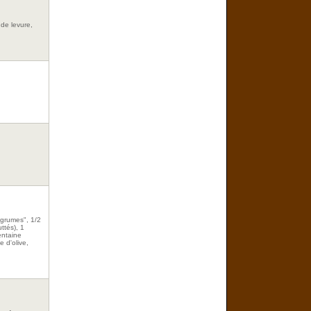
de levure,
grumes", 1/2
ttés), 1
entaine
e d'olive,