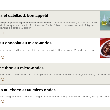
 et cabillaud, bon appétit
lange Vapeur surgelé cuisson micro-ondes
, 1 bouquet de basilic, 1 feuille de laurier,
il, 1 bouquet de romarin, 4 c. à soupe d’huile d’olive, 1 bouquet de persil, 1 kg de
 branche de sauge, 1 oignon
(s)
au chocolat au micro-ondes
g de beurre, 170 g de chocolat à dessert au lait, 100 g de farine, 20 g de sucre en
(s)
 de thon au micro-ondes
te de thon, Jus de citron, 3 c. à soupe de concentré de tomate, 2 oeufs, Ciboulette, 1/2 pot de c
(s)
s au chocolat au micro ondes
sel, 150 g de farine, 3 oeufs, 100 g de beurre fondu, 200 g de sucre en poudre, 250 g de choco
(s)