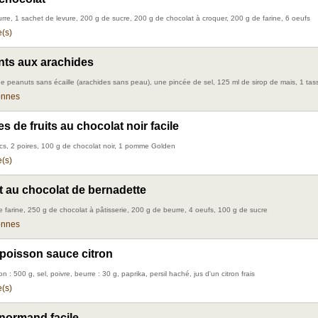
rre, 1 sachet de levure, 200 g de sucre, 200 g de chocolat à croquer, 200 g de farine, 6 oeufs
(s)
ts aux arachides
de peanuts sans écaille (arachides sans peau), une pincée de sel, 125 ml de sirop de mais, 1 tas
onnes
es de fruits au chocolat noir facile
ecs, 2 poires, 100 g de chocolat noir, 1 pomme Golden
(s)
 au chocolat de bernadette
e farine, 250 g de chocolat à pâtisserie, 200 g de beurre, 4 oeufs, 100 g de sucre
onnes
e poisson sauce citron
on : 500 g, sel, poivre, beurre : 30 g, paprika, persil haché, jus d'un citron frais
(s)
normand facile