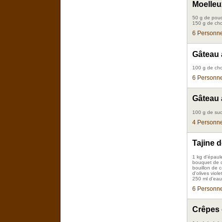
Moelleu
50 g de poud
150 g de choc
6 Personne
Gâteau 
100 g de cho
6 Personne
Gâteau 
100 g de suc
4 Personne
Tajine 
1 kg d'épau
bouquet de c
bouillon de 
d'olives viol
250 ml d'ea
6 Personne
Crêpes 