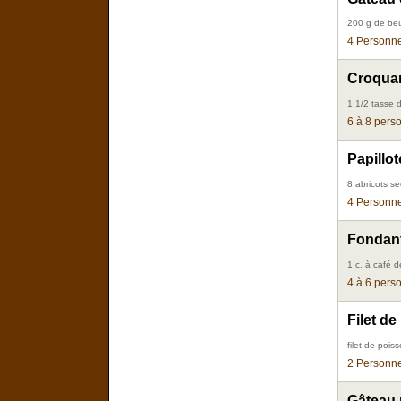
200 g de beu
4 Personne
Croquan
1 1/2 tasse 
6 à 8 pers
Papillot
8 abricots s
4 Personne
Fondant
1 c. à café d
4 à 6 pers
Filet d
filet de poiss
2 Personne
Gâteau 