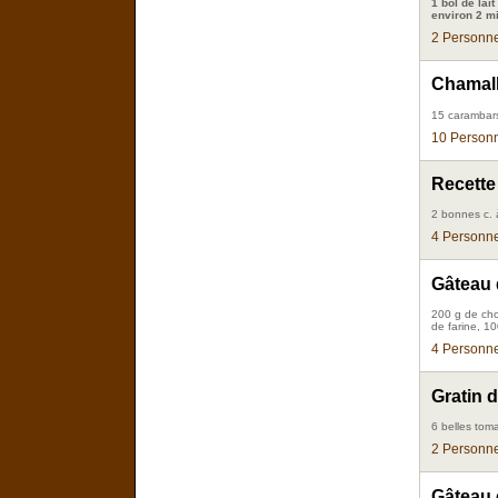
1 bol de lai
environ 2 mi
2 Personne
Chamall
15 carambar
10 Personn
Recette
2 bonnes c. à
4 Personne
Gâteau 
200 g de cho
de farine, 1
4 Personne
Gratin 
6 belles tom
2 Personne
Gâteau 