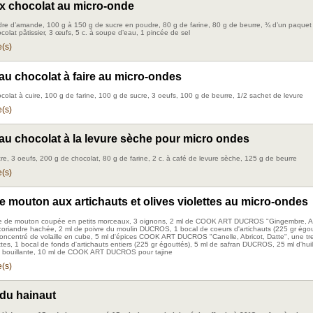
x chocolat au micro-onde
re d’amande, 100 g à 150 g de sucre en poudre, 80 g de farine, 80 g de beurre, ¾ d’un paquet 
olat pâtissier, 3 œufs, 5 c. à soupe d’eau, 1 pincée de sel
(s)
au chocolat à faire au micro-ondes
colat à cuire, 100 g de farine, 100 g de sucre, 3 oeufs, 100 g de beurre, 1/2 sachet de levure
(s)
au chocolat à la levure sèche pour micro ondes
re, 3 oeufs, 200 g de chocolat, 80 g de farine, 2 c. à café de levure sèche, 125 g de beurre
(s)
de mouton aux artichauts et olives violettes au micro-ondes
le de mouton coupée en petits morceaux, 3 oignons, 2 ml de COOK ART DUCROS "Gingembre, A
oriandre hachée, 2 ml de poivre du moulin DUCROS, 1 bocal de coeurs d'artichauts (225 gr égou
concentré de volaille en cube, 5 ml d'épices COOK ART DUCROS "Canelle, Abricot, Datte", une tr
ettes, 1 bocal de fonds d'artichauts entiers (225 gr égouttés), 5 ml de safran DUCROS, 25 ml d'huil
u bouillante, 10 ml de COOK ART DUCROS pour tajine
(s)
du hainaut