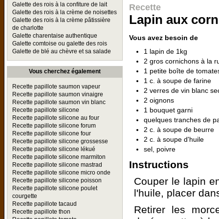
Galette des rois à la confiture de lait
Recette
Galette des rois à la crème de noisettes
Lapin aux cor
Galette des rois à la crème pâtissière
de charlotte
Galette charentaise authentique
Vous avez besoin de
Galette comtoise ou galette des rois
1 lapin de 1kg
Galette de blé au chèvre et sa salade
2 gros cornichons à la r
1 petite boîte de tomat
Vous cherchez également
1 c. à soupe de farine
Recette papillote saumon vapeur
2 verres de vin blanc se
Recette papillote saumon vinaigre
2 oignons
Recette papillote saumon vin blanc
1 bouquet garni
Recette papillote silicone
Recette papillote silicone au four
quelques tranches de pa
Recette papillote silicone forum
2 c. à soupe de beurre
Recette papillote silicone four
2 c. à soupe d'huile
Recette papillote silicone grossesse
sel, poivre
Recette papillote silicone lékué
Recette papillote silicone marmiton
Instructions
Recette papillote silicone mastrad
Recette papillote silicone micro onde
Couper le lapin en
Recette papillote silicone poisson
Recette papillote silicone poulet
l'huile, placer da
courgette
Recette papillote tacaud
Retirer les morc
Recette papillote thon